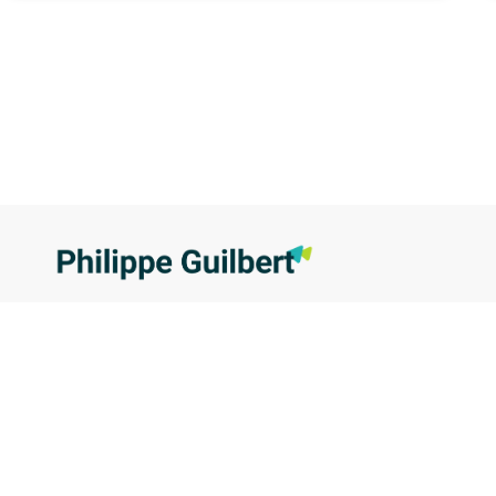
Copilote de vos projets
marketing, communication et
digitaux