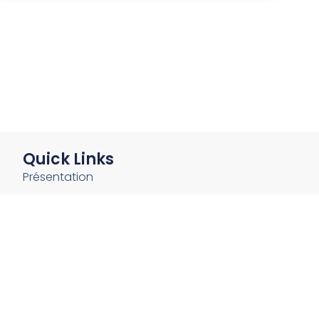
Quick Links
Présentation
Mes services
Blog
Contact
© Philippe Guilbert - Tous droits réservés